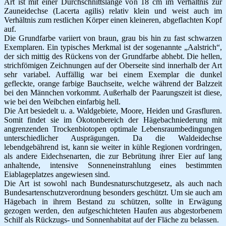
Art ist mit einer Durchschnittslänge von 18 cm im Verhältnis zur
Zauneidechse (Lacerta agilis) relativ klein und weist auch im
Verhältnis zum restlichen Körper einen kleineren, abgeflachten Kopf
auf.
Die Grundfarbe variiert von braun, grau bis hin zu fast schwarzen
Exemplaren. Ein typisches Merkmal ist der sogenannte „Aalstrich“,
der sich mittig des Rückens von der Grundfarbe abhebt. Die hellen,
strichfömigen Zeichnungen auf der Oberseite sind innerhalb der Art
sehr variabel. Auffällig war bei einem Exemplar die dunkel
gefleckte, orange farbige Bauchseite, welche während der Balzzeit
bei den Männchen vorkommt. Außerhalb der Paarungszeit ist diese,
wie bei den Weibchen einfarbig hell.
Die Art besiedelt u. a. Waldgebiete, Moore, Heiden und Grasfluren.
Somit findet sie im Ökotonbereich der Hägebachniederung mit
angrenzenden Trockenbiotopen optimale Lebensraumbedingungen
unterschiedlicher Ausprägungen. Da die Waldeidechse
lebendgebährend ist, kann sie weiter in kühle Regionen vordringen,
als andere Eidechsenarten, die zur Bebrütung ihrer Eier auf lang
anhaltende, intensive Sonneneinstrahlung eines bestimmten
Eiablageplatzes angewiesen sind.
Die Art ist sowohl nach Bundesnaturschutzgesetz, als auch nach
Bundesartenschutzverordnung besonders geschützt. Um sie auch am
Hägebach in ihrem Bestand zu schützen, sollte in Erwägung
gezogen werden, den aufgeschichteten Haufen aus abgestorbenem
Schilf als Rückzugs- und Sonnenhabitat auf der Fläche zu belassen.