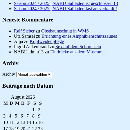
Saison 2024 / 2025 | NABU Saftladen ist geschlossen !!!
Saison 2024 / 2025 | NABU Saftladen fast ausverkauft !
Neueste Kommentare
Ralf Sieber
zu
Obstbaumschnitt in WMS
Uta Samsel
zu
Errichtung eines Amphibienschutzzaunes
Anja
zu
Kopfweidenpflege
Ingrid Ankenbrand
zu
Sex auf dem Schornstein
NABUadmin13
zu
Eindrücke aus dem Museum
Archiv
Archiv
Beiträge nach Datum
August 2026
M
D
M
D
F
S
S
1
2
3
4
5
6
7
8
9
10
11
12
13
14
15
16
17
18
19
20
21
22
23