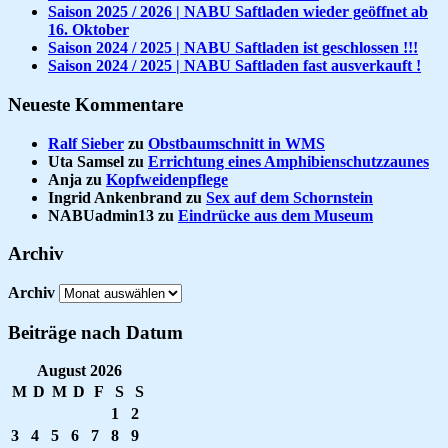
Saison 2025 / 2026 | NABU Saftladen wieder geöffnet ab
16. Oktober
Saison 2024 / 2025 | NABU Saftladen ist geschlossen !!!
Saison 2024 / 2025 | NABU Saftladen fast ausverkauft !
Neueste Kommentare
Ralf Sieber
zu
Obstbaumschnitt in WMS
Uta Samsel
zu
Errichtung eines Amphibienschutzzaunes
Anja
zu
Kopfweidenpflege
Ingrid Ankenbrand
zu
Sex auf dem Schornstein
NABUadmin13
zu
Eindrücke aus dem Museum
Archiv
Archiv
Beiträge nach Datum
August 2026
M
D
M
D
F
S
S
1
2
3
4
5
6
7
8
9