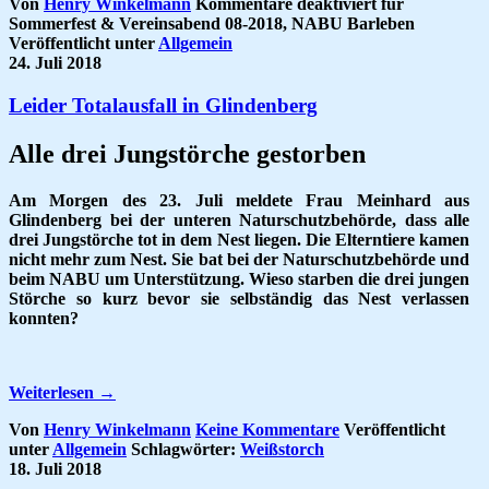
Von
Henry Winkelmann
Kommentare deaktiviert
für
Sommerfest & Vereinsabend 08-2018, NABU Barleben
Veröffentlicht unter
Allgemein
24. Juli 2018
Leider Totalausfall in Glindenberg
Alle drei Jungstörche gestorben
Am Morgen des 23. Juli meldete Frau Meinhard aus
Glindenberg bei der unteren Naturschutzbehörde, dass alle
drei Jungstörche tot in dem Nest liegen. Die Elterntiere kamen
nicht mehr zum Nest. Sie bat bei der Naturschutzbehörde und
beim NABU um Unterstützung. Wieso starben die drei jungen
Störche so kurz bevor sie selbständig das Nest verlassen
konnten?
Weiterlesen
→
Von
Henry Winkelmann
Keine Kommentare
Veröffentlicht
unter
Allgemein
Schlagwörter:
Weißstorch
18. Juli 2018