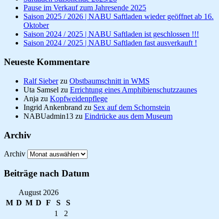
Pause im Verkauf zum Jahresende 2025
Saison 2025 / 2026 | NABU Saftladen wieder geöffnet ab 16.
Oktober
Saison 2024 / 2025 | NABU Saftladen ist geschlossen !!!
Saison 2024 / 2025 | NABU Saftladen fast ausverkauft !
Neueste Kommentare
Ralf Sieber
zu
Obstbaumschnitt in WMS
Uta Samsel
zu
Errichtung eines Amphibienschutzzaunes
Anja
zu
Kopfweidenpflege
Ingrid Ankenbrand
zu
Sex auf dem Schornstein
NABUadmin13
zu
Eindrücke aus dem Museum
Archiv
Archiv
Beiträge nach Datum
August 2026
M
D
M
D
F
S
S
1
2