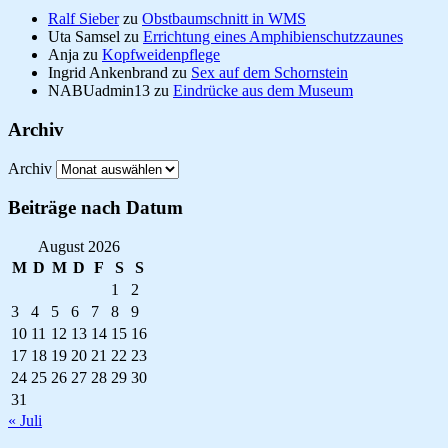
Ralf Sieber
zu
Obstbaumschnitt in WMS
Uta Samsel
zu
Errichtung eines Amphibienschutzzaunes
Anja
zu
Kopfweidenpflege
Ingrid Ankenbrand
zu
Sex auf dem Schornstein
NABUadmin13
zu
Eindrücke aus dem Museum
Archiv
Archiv
Beiträge nach Datum
August 2026
M
D
M
D
F
S
S
1
2
3
4
5
6
7
8
9
10
11
12
13
14
15
16
17
18
19
20
21
22
23
24
25
26
27
28
29
30
31
« Juli