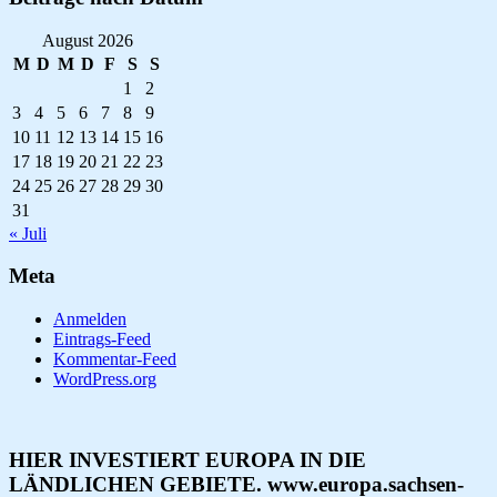
August 2026
M
D
M
D
F
S
S
1
2
3
4
5
6
7
8
9
10
11
12
13
14
15
16
17
18
19
20
21
22
23
24
25
26
27
28
29
30
31
« Juli
Meta
Anmelden
Eintrags-Feed
Kommentar-Feed
WordPress.org
HIER INVESTIERT EUROPA IN DIE
LÄNDLICHEN GEBIETE. www.europa.sachsen-