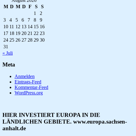
August 2026
M
D
M
D
F
S
S
1
2
3
4
5
6
7
8
9
10
11
12
13
14
15
16
17
18
19
20
21
22
23
24
25
26
27
28
29
30
31
« Juli
Meta
Anmelden
Eintrags-Feed
Kommentar-Feed
WordPress.org
HIER INVESTIERT EUROPA IN DIE
LÄNDLICHEN GEBIETE. www.europa.sachsen-
anhalt.de