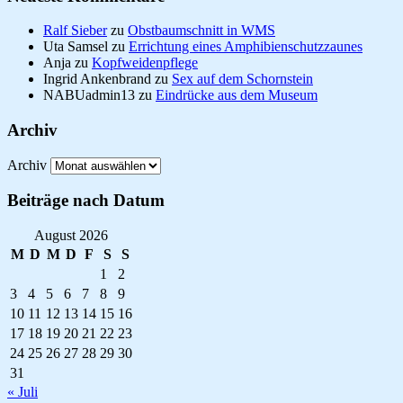
Ralf Sieber
zu
Obstbaumschnitt in WMS
Uta Samsel
zu
Errichtung eines Amphibienschutzzaunes
Anja
zu
Kopfweidenpflege
Ingrid Ankenbrand
zu
Sex auf dem Schornstein
NABUadmin13
zu
Eindrücke aus dem Museum
Archiv
Archiv
Beiträge nach Datum
August 2026
M
D
M
D
F
S
S
1
2
3
4
5
6
7
8
9
10
11
12
13
14
15
16
17
18
19
20
21
22
23
24
25
26
27
28
29
30
31
« Juli