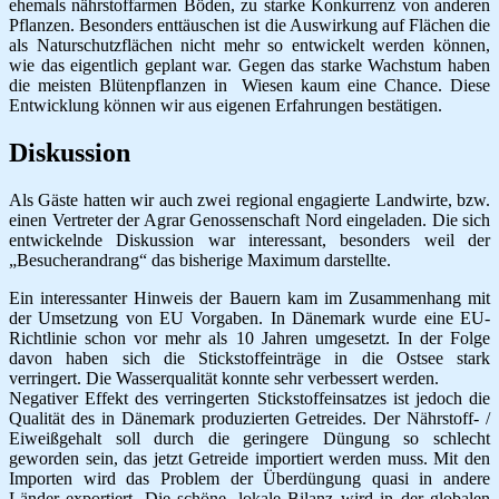
ehemals nährstoffarmen Böden, zu starke Konkurrenz von anderen
Pflanzen. Besonders enttäuschen ist die Auswirkung auf Flächen die
als Naturschutzflächen nicht mehr so entwickelt werden können,
wie das eigentlich geplant war. Gegen das starke Wachstum haben
die meisten Blütenpflanzen in Wiesen kaum eine Chance. Diese
Entwicklung können wir aus eigenen Erfahrungen bestätigen.
Diskussion
Als Gäste hatten wir auch zwei regional engagierte Landwirte, bzw.
einen Vertreter der Agrar Genossenschaft Nord eingeladen. Die sich
entwickelnde Diskussion war interessant, besonders weil der
„Besucherandrang“ das bisherige Maximum darstellte.
Ein interessanter Hinweis der Bauern kam im Zusammenhang mit
der Umsetzung von EU Vorgaben. In Dänemark wurde eine EU-
Richtlinie schon vor mehr als 10 Jahren umgesetzt. In der Folge
davon haben sich die Stickstoffeinträge in die Ostsee stark
verringert. Die Wasserqualität konnte sehr verbessert werden.
Negativer Effekt des verringerten Stickstoffeinsatzes ist jedoch die
Qualität des in Dänemark produzierten Getreides. Der Nährstoff- /
Eiweißgehalt soll durch die geringere Düngung so schlecht
geworden sein, das jetzt Getreide importiert werden muss. Mit den
Importen wird das Problem der Überdüngung quasi in andere
Länder exportiert. Die schöne, lokale Bilanz wird in der globalen