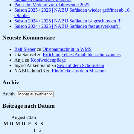
Pause im Verkauf zum Jahresende 2025
Saison 2025 / 2026 | NABU Saftladen wieder geöffnet ab 16.
Oktober
Saison 2024 / 2025 | NABU Saftladen ist geschlossen !!!
Saison 2024 / 2025 | NABU Saftladen fast ausverkauft !
Neueste Kommentare
Ralf Sieber
zu
Obstbaumschnitt in WMS
Uta Samsel
zu
Errichtung eines Amphibienschutzzaunes
Anja
zu
Kopfweidenpflege
Ingrid Ankenbrand
zu
Sex auf dem Schornstein
NABUadmin13
zu
Eindrücke aus dem Museum
Archiv
Archiv
Beiträge nach Datum
August 2026
M
D
M
D
F
S
S
1
2