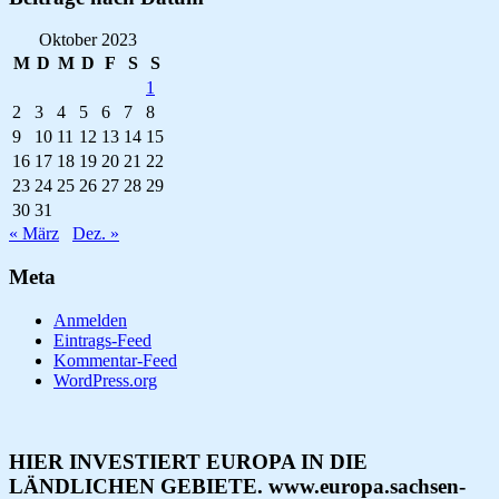
Oktober 2023
M
D
M
D
F
S
S
1
2
3
4
5
6
7
8
9
10
11
12
13
14
15
16
17
18
19
20
21
22
23
24
25
26
27
28
29
30
31
« März
Dez. »
Meta
Anmelden
Eintrags-Feed
Kommentar-Feed
WordPress.org
HIER INVESTIERT EUROPA IN DIE
LÄNDLICHEN GEBIETE. www.europa.sachsen-